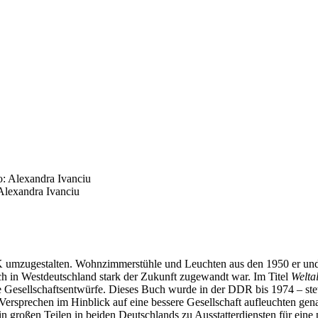
 Alexandra Ivanciu
ZK umzugestalten. Wohnzimmerstühle und Leuchten aus den 1950 er und 
auch in Westdeutschland stark der Zukunft zugewandt war. Im Titel
Welta
he Gesellschaftsentwürfe. Dieses Buch wurde in der DDR bis 1974 – ste
e Versprechen im Hinblick auf eine bessere Gesellschaft aufleuchten gen
in großen Teilen in beiden Deutschlands zu Ausstatterdiensten für ein