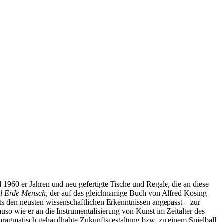
1960 er Jahren und neu gefertigte Tische und Regale, die an diese
ll Erde Mensch
, der auf das gleichnamige Buch von Alfred Kosing
ts den neusten wissenschaftlichen Erkenntnissen angepasst – zur
auso wie er an die Instrumentalisierung von Kunst im Zeitalter des
e pragmatisch gehandhabte Zukunftsgestaltung bzw. zu einem Spielball