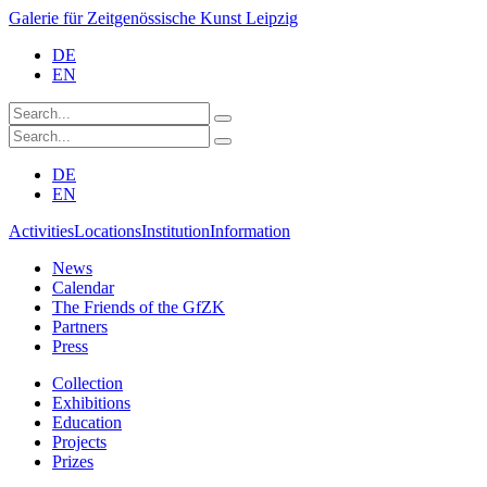
Galerie für Zeitgenössische Kunst Leipzig
DE
EN
DE
EN
Activities
Locations
Institution
Information
News
Calendar
The Friends of the GfZK
Partners
Press
Collection
Exhibitions
Education
Projects
Prizes