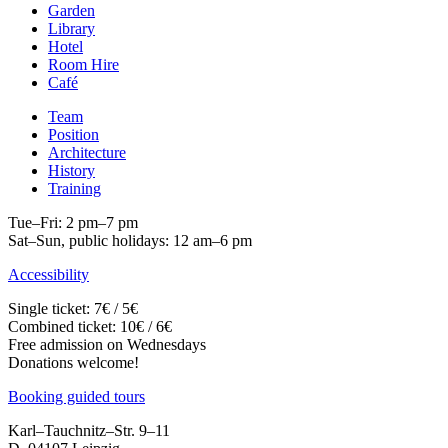
Garden
Library
Hotel
Room Hire
Café
Team
Position
Architecture
History
Training
Tue–Fri: 2 pm–7 pm
Sat–Sun, public holidays: 12 am–6 pm
Accessibility
Single ticket: 7€ / 5€
Combined ticket: 10€ / 6€
Free admission on Wednesdays
Donations welcome!
Booking guided tours
Karl–Tauchnitz–Str. 9–11