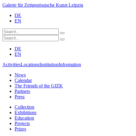
Galerie für Zeitgenössische Kunst Leipzig
DE
EN
DE
EN
Activities
Locations
Institution
Information
News
Calendar
The Friends of the GfZK
Partners
Press
Collection
Exhibitions
Education
Projects
Prizes