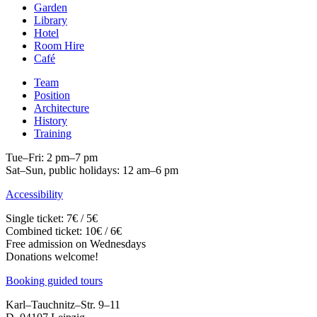
Garden
Library
Hotel
Room Hire
Café
Team
Position
Architecture
History
Training
Tue–Fri: 2 pm–7 pm
Sat–Sun, public holidays: 12 am–6 pm
Accessibility
Single ticket: 7€ / 5€
Combined ticket: 10€ / 6€
Free admission on Wednesdays
Donations welcome!
Booking guided tours
Karl–Tauchnitz–Str. 9–11