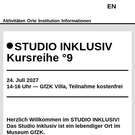
EN
Aktivitäten
Orte
Institution
Informationen
Di–Fr: 14–19 Uhr
Einzelticket: 7€ / 5€
Sa–So, Feiertage: 12–18 Uhr
Kombiticket: 10€ / 6€
STUDIO INKLUSIV
Laufende Vermittlung
Mittwochs freier Eintritt
Mi, Sa, So: 14–18 Uhr
Wir freuen uns über Spenden!
Barrierefreiheit
Buchung Führungen
Kursreihe °9
Karl–Tauchnitz–Str. 9–11
Tel: +49 341 – 140 81 0
D–04107 Leipzig
E-Mail:
office@gfzk.de
Standort
24. Juli 2027
14-16 Uhr — GfZK Villa, Teilnahme kostenfrei
Herzlich Willkommen im STUDIO INKLUSIV!
Das Studio Inklusiv ist ein lebendiger Ort im
Museum GfZK.